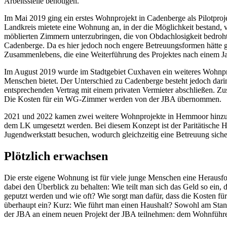
Arbeitsstelle benötigen.
Im Mai 2019 ging ein erstes Wohnprojekt in Cadenberge als Pilotpro
Landkreis mietete eine Wohnung an, in der die Möglichkeit bestand, 
möblierten Zimmern unterzubringen, die von Obdachlosigkeit bedroh
Cadenberge. Da es hier jedoch noch engere Betreuungsformen hätte 
Zusammenlebens, die eine Weiterführung des Projektes nach einem Ja
Im August 2019 wurde im Stadtgebiet Cuxhaven ein weiteres Wohnproje
Menschen bietet. Der Unterschied zu Cadenberge besteht jedoch darin
entsprechenden Vertrag mit einem privaten Vermieter abschließen. Zu
Die Kosten für ein WG-Zimmer werden von der JBA übernommen.
2021 und 2022 kamen zwei weitere Wohnprojekte in Hemmoor hinzu, 
dem LK umgesetzt werden. Bei diesem Konzept ist der Paritätische Ha
Jugendwerkstatt besuchen, wodurch gleichzeitig eine Betreuung sicher
Plötzlich erwachsen
Die erste eigene Wohnung ist für viele junge Menschen eine Herausford
dabei den Überblick zu behalten: Wie teilt man sich das Geld so ein
geputzt werden und wie oft? Wie sorgt man dafür, dass die Kosten f
überhaupt ein? Kurz: Wie führt man einen Haushalt? Sowohl am Sta
der JBA an einem neuen Projekt der JBA teilnehmen: dem Wohnführe