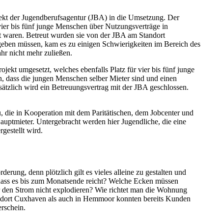
jekt der Jugendberufsagentur (JBA) in die Umsetzung. Der
vier bis fünf junge Menschen über Nutzungsverträge in
t waren. Betreut wurden sie von der JBA am Standort
geben müssen, kam es zu einigen Schwierigkeiten im Bereich des
hr nicht mehr zuließen.
kt umgesetzt, welches ebenfalls Platz für vier bis fünf junge
, dass die jungen Menschen selber Mieter sind und einen
sätzlich wird ein Betreuungsvertrag mit der JBA geschlossen.
die in Kooperation mit dem Paritätischen, dem Jobcenter und
uptmieter. Untergebracht werden hier Jugendliche, die eine
gestellt wird.
erung, denn plötzlich gilt es vieles alleine zu gestalten und
, dass es bis zum Monatsende reicht? Welche Ecken müssen
ür den Strom nicht explodieren? Wie richtet man die Wohnung
ndort Cuxhaven als auch in Hemmoor konnten bereits Kunden
rschein.