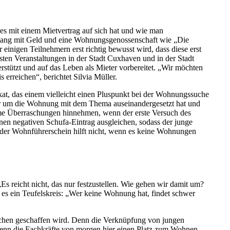
s mit einem Mietvertrag auf sich hat und wie man
mgang mit Geld und eine Wohnungsgenossenschaft wie „Die
einigen Teilnehmern erst richtig bewusst wird, dass diese erst
ten Veranstaltungen in der Stadt Cuxhaven und in der Stadt
stützt und auf das Leben als Mieter vorbereitet. „Wir möchten
erreichen“, berichtet Silvia Müller.
kat, das einem vielleicht einen Pluspunkt bei der Wohnungssuche
ber um die Wohnung mit dem Thema auseinandergesetzt hat und
me Überraschungen hinnehmen, wenn der erste Versuch des
inen negativen Schufa-Eintrag ausgleichen, sodass der junge
 der Wohnführerschein hilft nicht, wenn es keine Wohnungen
 reicht nicht, das nur festzustellen. Wie gehen wir damit um?
 es ein Teufelskreis: „Wer keine Wohnung hat, findet schwer
chen geschaffen wird. Denn die Verknüpfung von jungen
enn die Fachkräfte von morgen hier einen Platz zum Wohnen