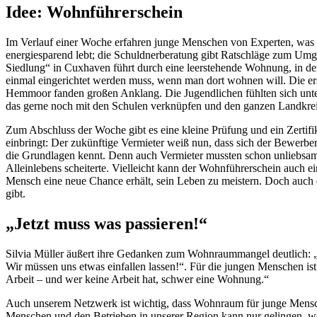
Idee: Wohnführerschein
Im Verlauf einer Woche erfahren junge Menschen von Experten, was e
energiesparend lebt; die Schuldnerberatung gibt Ratschläge zum U
Siedlung“ in Cuxhaven führt durch eine leerstehende Wohnung, in der 
einmal eingerichtet werden muss, wenn man dort wohnen will. Die ers
Hemmoor fanden großen Anklang. Die Jugendlichen fühlten sich unter
das gerne noch mit den Schulen verknüpfen und den ganzen Landkreis 
Zum Abschluss der Woche gibt es eine kleine Prüfung und ein Zertifi
einbringt: Der zukünftige Vermieter weiß nun, dass sich der Bewer
die Grundlagen kennt. Denn auch Vermieter mussten schon unliebsa
Alleinlebens scheiterte. Vielleicht kann der Wohnführerschein auch e
Mensch eine neue Chance erhält, sein Leben zu meistern. Doch auch
gibt.
„Jetzt muss was passieren!“
Silvia Müller äußert ihre Gedanken zum Wohnraummangel deutlich: „Es
Wir müssen uns etwas einfallen lassen!“. Für die jungen Menschen ist
Arbeit – und wer keine Arbeit hat, schwer eine Wohnung.“
Auch unserem Netzwerk ist wichtig, dass Wohnraum für junge Mens
Menschen und den Betrieben in unserer Region kann nur gelingen, w