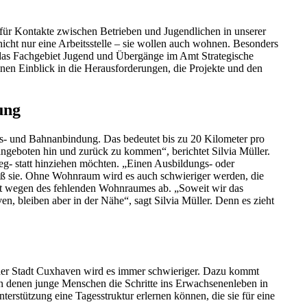
ür Kontakte zwischen Betrieben und Jugendlichen in unserer
icht nur eine Arbeitsstelle – sie wollen auch wohnen. Besonders
ür das Fachgebiet Jugend und Übergänge im Amt Strategische
inen Einblick in die Herausforderungen, die Projekte und den
ung
s- und Bahnanbindung. Das bedeutet bis zu 20 Kilometer pro
angeboten hin und zurück zu kommen“, berichtet Silvia Müller.
- statt hinziehen möchten. „Einen Ausbildungs- oder
weiß sie. Ohne Wohnraum wird es auch schwieriger werden, die
tzt wegen des fehlenden Wohnraumes ab. „Soweit wir das
 bleiben aber in der Nähe“, sagt Silvia Müller. Denn es zieht
der Stadt Cuxhaven wird es immer schwieriger. Dazu kommt
in denen junge Menschen die Schritte ins Erwachsenenleben in
erstützung eine Tagesstruktur erlernen können, die sie für eine