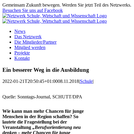
Zum
Gemeinsam Zukunft bewegen. Werden Sie jetzt Teil des Netzwerks.
Inhalt
Besuchen Sie uns auf Facebook
springen
News
Das Netzwerk
Die Mitglieder/Partner
Mitglied werden
Projekte
Kontakt
Ein besserer Weg in die Ausbildung
2022-01-21T20:50:45+01:00
08.11.2018
|
Schule
|
Quelle: Sonntags-Journal, SCHUTT/DPA
Wie kann man mehr Chancen für junge
Menschen in der Region schaffen? So
lautete die Fragestellung bei der
Veranstaltung
„Berufsorientierung neu
denken – mehr Chancen für junge