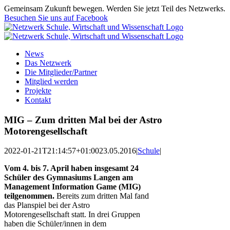
Zum
Gemeinsam Zukunft bewegen. Werden Sie jetzt Teil des Netzwerks.
Inhalt
Besuchen Sie uns auf Facebook
springen
News
Das Netzwerk
Die Mitglieder/Partner
Mitglied werden
Projekte
Kontakt
MIG – Zum dritten Mal bei der Astro
Motorengesellschaft
2022-01-21T21:14:57+01:00
23.05.2016
|
Schule
|
Vom 4. bis 7. April haben insgesamt 24
Schüler des Gymnasiums Langen am
Management Information Game (MIG)
teilgenommen.
Bereits zum dritten Mal fand
das Planspiel bei der Astro
Motorengesellschaft statt. In drei Gruppen
haben die Schüler/innen in dem