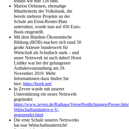
sodass wir nun 126 sind.
Marion Oehmsen, ehemalige
Mitarbeiterin der Volksbank, die
bereits mehrere Projekte an der
Schule am Ernst-Reuter-Platz
unterstützt, wurde nun auf 450 Euro-
Basis eingestellt.
Mit dem Bündnis Ökonomische
Bildung (BÖB) machen sich rund 50
große Akteure bundesweit für
Wirtschaft als Schulfach stark – und
unser Netzwerk ist auch dabei! Horst
Lüdtke war bei der gelungenen
Auftaktveranstaltung am 29.
November 2019. Mehr
Informationen dazu finden Sie
hier:
https://boeb.net/
In Zeven wurde mit unserer
Unterstützung ein neues Netzwerk
gegründet:
https://www.zeven.de/Rathaus/Veroeffentlichungen/Presse.htm
Wirtschaftsinitiative-e-V-
gegruendet.html
Die erste Schule unseres Netzwerks
hat nun Wirtschaftsunterricht!