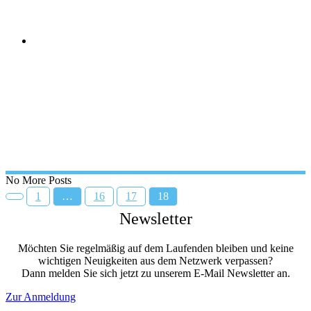
2011 turnusgemä
weiterlesen
Netzwerk soll Jugend halten
Beim
Unternehmerstammtisch Blick in die Zukunft gewagt – Gute Auszubildende
immer gefragter Der In
weiterlesen
No More Posts
1
…
16
17
18
Newsletter
Möchten Sie regelmäßig auf dem Laufenden bleiben und keine
wichtigen Neuigkeiten aus dem Netzwerk verpassen?
Dann melden Sie sich jetzt zu unserem E-Mail Newsletter an.
Zur Anmeldung