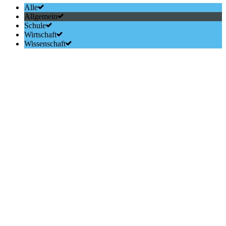
Alle
Allgemein
Schule
Wirtschaft
Wissenschaft
Career Service Center
Sponsoren ermöglichen Einrichtung des Career Service Centers an der
Hochschule Bremerhaven BREMERHA
weiterlesen
Job-und Bildungsmesse
„zukunftsenergien nordwest“ am
11.3 -12.3 2011
Die
Messe
zu erneuerbaren Energien und Energieeffizienz findet am 11. und 12. März