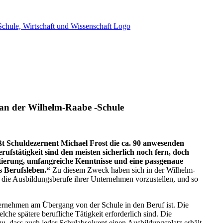
g an der Wilhelm-Raabe -Schule
t Schuldezernent Michael Frost die ca. 90 anwesenden
fstätigkeit sind den meisten sicherlich noch fern, doch
ntierung, umfangreiche Kenntnisse und eine passgenaue
s Berufsleben.“
Zu diesem Zweck haben sich in der Wilhelm-
ie Ausbildungsberufe ihrer Unternehmen vorzustellen, und so
ternehmen am Übergang von der Schule in den Beruf ist. Die
che spätere berufliche Tätigkeit erforderlich sind. Die
zu, dass auch jeder Schulabsolvent einen Ausbildungsplatz erhält.