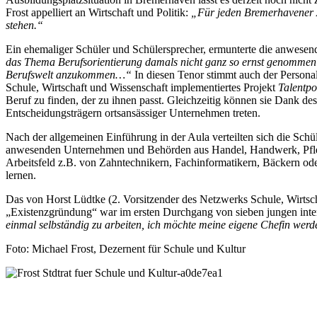
Frost appelliert an Wirtschaft und Politik:
„Für jeden Bremerhavener Ab
stehen.“
Ein ehemaliger Schüler und Schülersprecher, ermunterte die anwesen
das Thema Berufsorientierung damals nicht ganz so ernst genommen
Berufswelt anzukommen…“
In diesen Tenor stimmt auch der Persona
Schule, Wirtschaft und Wissenschaft implementiertes Projekt
Talentpo
Beruf zu finden, der zu ihnen passt. Gleichzeitig können sie Dank de
Entscheidungsträgern ortsansässiger Unternehmen treten.
Nach der allgemeinen Einführung in der Aula verteilten sich die Schü
anwesenden Unternehmen und Behörden aus Handel, Handwerk, Pflege
Arbeitsfeld z.B. von Zahntechnikern, Fachinformatikern, Bäckern od
lernen.
Das von Horst Lüdtke (2. Vorsitzender des Netzwerks Schule, Wirts
„Existenzgründung“ war im ersten Durchgang von sieben jungen inter
einmal selbständig zu arbeiten, ich möchte meine eigene Chefin wer
Foto: Michael Frost, Dezernent für Schule und Kultur