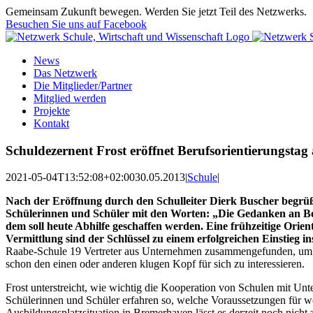
Zum
Gemeinsam Zukunft bewegen. Werden Sie jetzt Teil des Netzwerks.
Inhalt
Besuchen Sie uns auf Facebook
springen
News
Das Netzwerk
Die Mitglieder/Partner
Mitglied werden
Projekte
Kontakt
Schuldezernent Frost eröffnet Berufsorientierungsta
2021-05-04T13:52:08+02:00
30.05.2013
|
Schule
|
Nach der Eröffnung durch den Schulleiter Dierk Buscher begrüß
Schülerinnen und Schüler mit den Worten: „Die Gedanken an Beru
dem soll heute Abhilfe geschaffen werden. Eine frühzeitige Orie
Vermittlung sind der Schlüssel zu einem erfolgreichen Einstieg in
Raabe-Schule 19 Vertreter aus Unternehmen zusammengefunden, um d
schon den einen oder anderen klugen Kopf für sich zu interessieren.
Frost unterstreicht, wie wichtig die Kooperation von Schulen mit Un
Schülerinnen und Schüler erfahren so, welche Voraussetzungen für wel
Ausbildungsplatzsituation in Bremerhaven lässt es derzeit noch nicht 