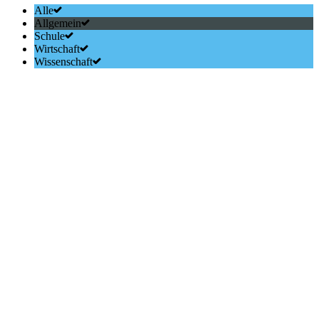
Alle
Allgemein
Schule
Wirtschaft
Wissenschaft
Impressionen des KlimaTörns 2018
Auf
der
ALEXANDER VON HUMBOLDT II segeln, klimafreundlich kochen,
vielseitigen Vorträgen lauschen u
weiterlesen
Berufsorientierung to go: Der
WhatsApp Berufe-Checker
Mit
dem
WhatsApp-Berufe-Checker startet das Handwerk heute sein neues
Informationsangebot. Über den